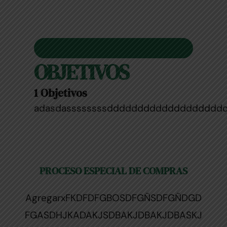
OBJETIVOS
1 Objetivos
adasdassssssssdddddddddddddddddd
PROCESO ESPECIAL DE COMPRAS
AgregarxFKDFDFGBOSDFGÑSDFGÑDGD
FGASDHJKADAKJSDBAKJDBAKJDBASKJ