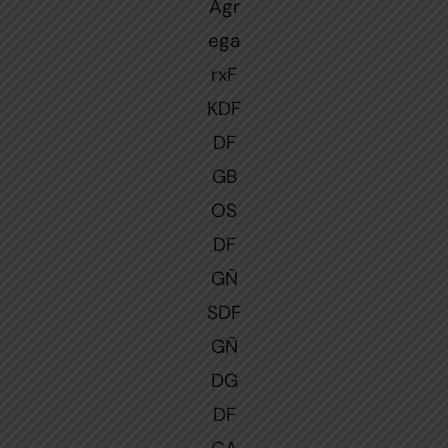
Agr
ega
rxF
KDF
DF
GB
OS
DF
GÑ
SDF
GÑ
DG
DF