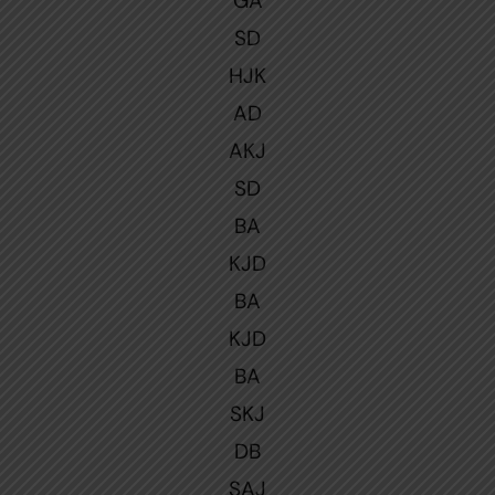
GA
SD
HJK
AD
AKJ
SD
BA
KJD
BA
KJD
BA
SKJ
DB
SAJ