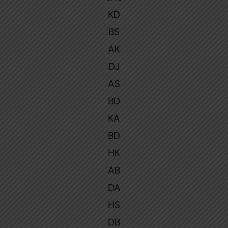
KD
BS
AK
DJ
AS
BD
KA
BD
HK
AB
DA
HS
DB