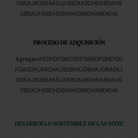
DBSAJKDBSAKDJASBDKABDHKABDAHS
DBSADHSBDHDBAKHDBKDHABDKHA
PROCESO DE ADQUISICIÓN
AgregarxFKDFDFGBOSDFGÑSDFGÑDGD
FGASDHJKADAKJSDBAKJDBAKJDBASKJ
DBSAJKDBSAKDJASBDKABDHKABDAHS
DBSADHSBDHDBAKHDBKDHABDKHA
DESARROLLO SOSTENIBLE DE LAS MYPE