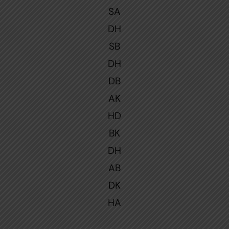
SA
DH
SB
DH
DB
AK
HD
BK
DH
AB
DK
HA