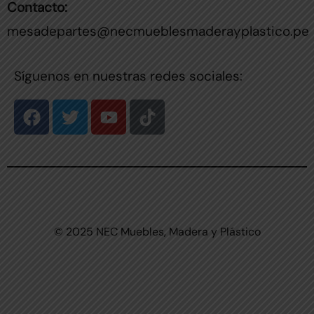
Contacto:
mesadepartes@necmueblesmaderayplastico.pe
Síguenos en nuestras redes sociales:
F
T
Y
T
a
w
o
i
c
i
u
k
e
t
t
t
b
t
u
o
o
e
b
k
o
r
e
k
© 2025 NEC Muebles, Madera y Plástico