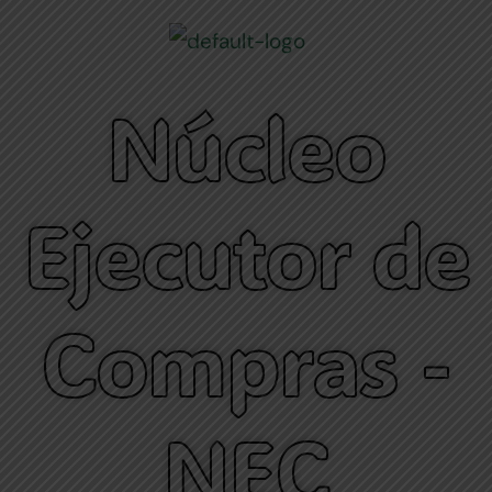
Skip
to
content
Núcleo
Ejecutor de
Compras -
NEC