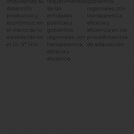
impulsando su
requerimientos
gobiernos
desarrollo
de las
regionales, con
productivo y
entidades
transparencia,
económico, en
públicas y
eficacia y
el marco de lo
gobiernos
eficiencia en los
establecido en
regionales, con
procedimientos
el DL N° 1414.
transparencia,
de adquisición.
eficacia y
eficiencia.