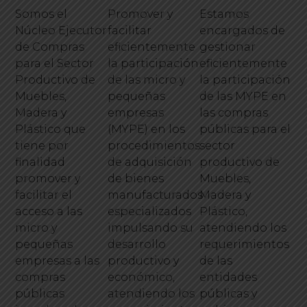
Somos el
Promover y
Estamos
Núcleo Ejecutor
facilitar
encargados de
de Compras
eficientemente
gestionar
para el Sector
la participación
eficientemente
Productivo de
de las micro y
la participación
Muebles,
pequeñas
de las MYPE en
Madera y
empresas
las compras
Plástico que
(MYPE) en los
públicas para el
tiene por
procedimientos
sector
finalidad
de adquisición
productivo de
promover y
de bienes
Muebles,
facilitar el
manufacturados
Madera y
acceso a las
especializados
Plástico,
micro y
impulsando su
atendiendo los
pequeñas
desarrollo
requerimientos
empresas a las
productivo y
de las
compras
económico,
entidades
públicas
atendiendo los
públicas y