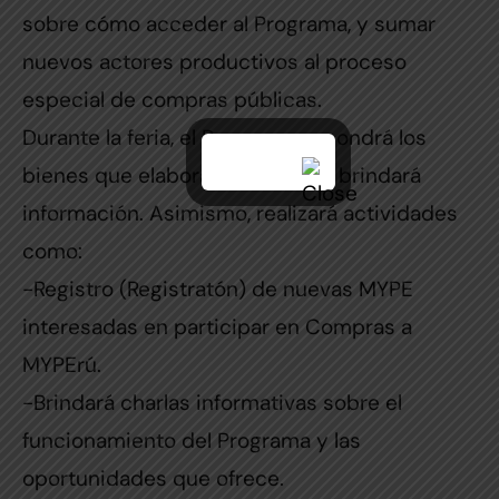
sobre cómo acceder al Programa, y sumar
nuevos actores productivos al proceso
especial de compras públicas.
Durante la feria, el Programa expondrá los
bienes que elaboran las MYPE y brindará
información. Asimismo, realizará actividades
como:
-Registro (Registratón) de nuevas MYPE
interesadas en participar en Compras a
MYPErú.
-Brindará charlas informativas sobre el
funcionamiento del Programa y las
oportunidades que ofrece.