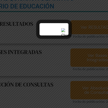
RIO DE EDUCACIÓN
RESULTADOS
Ver RESULTA
Fecha de publicación: 0
SES INTEGRADAS
Ver Bases
Integradas
Fecha de publicación: 
CIÓN DE CONSULTAS
Ver Absoluc
de Consult
Fecha de publicación: 