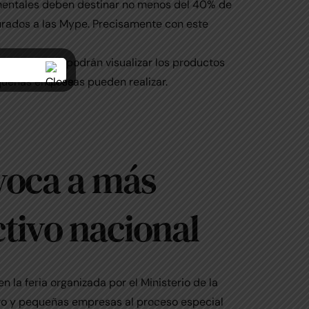
mentales deben destinar no menos del 40% de
rados a las Mype. Precisamente con este
2.html#page/1
podrán visualizar los productos
queñas empresas pueden realizar.
oca a más
ctivo nacional
 la feria organizada por el Ministerio de la
cro y pequeñas empresas al proceso especial