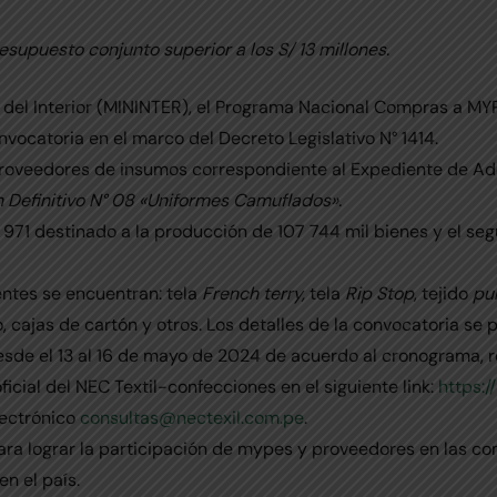
upuesto conjunto superior a los S/ 13 millones.
 del Interior (MININTER), el Programa Nacional Compras a MYP
vocatoria en el marco del Decreto Legislativo N° 1414.
 proveedores de insumos correspondiente al Expediente de Adq
 Definitivo N° 08 «Uniformes Camuflados».
 971 destinado a la producción de 107 744 mil bienes y el s
ntes se encuentran: tela
French terry,
tela
Rip Stop
, tejido
pu
no, cajas de cartón y otros. Los detalles de la convocatoria s
sde el 13 al 16 de mayo de 2024 de acuerdo al cronograma, re
icial del NEC Textil-confecciones en el siguiente link:
https:
lectrónico
consultas@nectexil.com.pe
.
a lograr la participación de mypes y proveedores en las c
n el país.