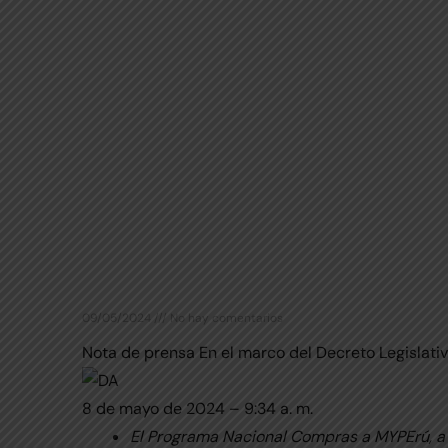
09/05/2024
No hay comentarios
Nota de prensa En el marco del Decreto Legislativ
8 de mayo de 2024 – 9:34 a. m.
El Programa Nacional Compras a MYPErú, a 