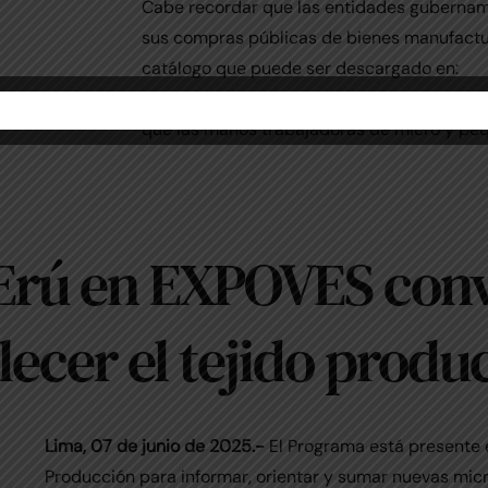
Cabe recordar que las entidades guberna
sus compras públicas de bienes manufactu
catálogo que puede ser descargado en:
https://heyzine.com/flip-book/57574b413
que las manos trabajadoras de micro y pe
rú en EXPOVES conv
ecer el tejido produ
Lima, 07 de junio de 2025.-
El Programa está presente en
Producción para informar, orientar y sumar nuevas mi