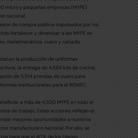
,800 micro y pequeñas empresas (MYPE)
el nacional.
ocesos de compra pública impulsados por los
ido fortalecer y dinamizar a las MYPE en
es, metalmecánica, cuero y calzado,
estacan la producción de uniformes
ctivos, la entrega de 4,884 kits de cocina,
dotación de 5,514 prendas de cuero para
iformes institucionales para el RENIEC.
eneficiar a más de 4,500 MYPE en todo el
os de trabajo. Estas acciones reflejan el
indar mayores oportunidades a nuestros
tor manufacturero nacional. Por ello, se
erzos para que el 40% de los bienes