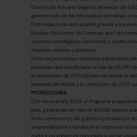
Dina Ercilia Boluarte Zegarra, alrededor de 3
generen más de 84 mil puestos de trabajo a niv
Este impacto ha sido posible gracias a los pr
Núcleos Ejecutores de Compras, que han permit
sectores estratégicos como textil y confeccion
muebles, madera y plásticos.
Entre los principales contratos adjudicados d
policiales que beneficiaron a más de 56,997 efe
la fabricación de 1,074,461 kits escolares, la 
personal del MINSA y la confección de 3,237 un
PROYECCIONES
Con miras al año 2026, el Programa proyecta b
país, generando así más de 89,000 nuevos puest
firme compromiso del gobierno peruano por br
emprendedores y fortalecer el empleo en el sec
invita a los gobiernos regionales a sumar esfu