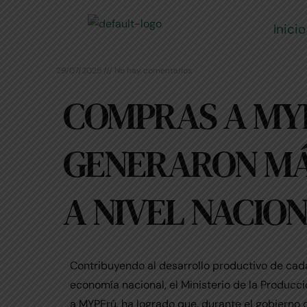
Skip
to
Inicio
content
29/07/2025
No hay comentarios
COMPRAS A MYP
GENERARON MÁS
A NIVEL NACIO
Contribuyendo al desarrollo productivo de cada 
economía nacional, el Ministerio de la Producc
a MYPErú, ha logrado que, durante el gobierno 